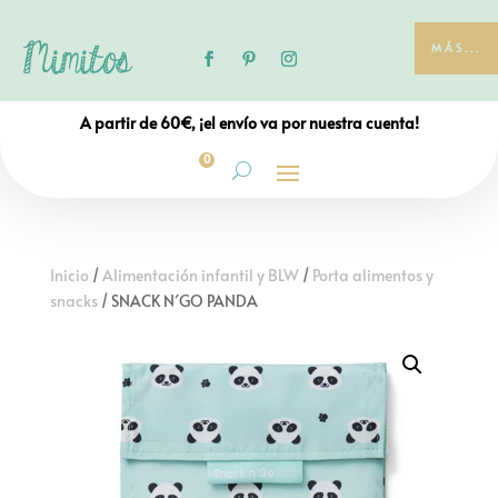
MÁS...
A partir de 60€, ¡el envío va por nuestra cuenta!
0
Inicio
/
Alimentación infantil y BLW
/
Porta alimentos y
snacks
/ SNACK N´GO PANDA