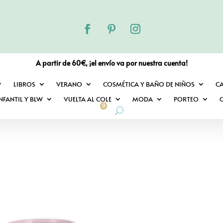
A partir de 60€, ¡el envío va por nuestra cuenta!
LIBROS
VERANO
COSMÉTICA Y BAÑO DE NIÑOS
C
NFANTIL Y BLW
VUELTA AL COLE
MODA
PORTEO
O
0