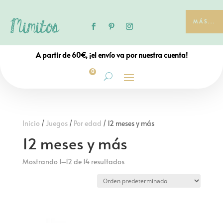
MÁS...
A partir de 60€, ¡el envío va por nuestra cuenta!
0
Inicio
/
Juegos
/
Por edad
/ 12 meses y más
12 meses y más
Mostrando 1–12 de 14 resultados