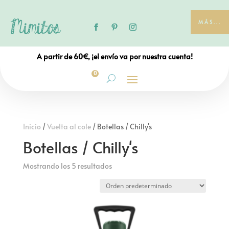
MÁS...
A partir de 60€, ¡el envío va por nuestra cuenta!
0
Inicio
/
Vuelta al cole
/ Botellas / Chilly's
Botellas / Chilly's
Mostrando los 5 resultados