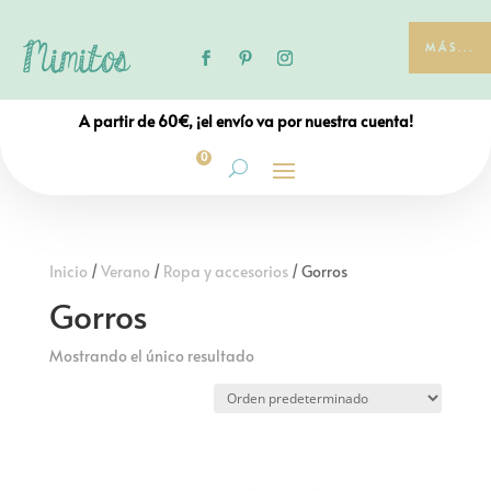
MÁS...
A partir de 60€, ¡el envío va por nuestra cuenta!
0
Inicio
/
Verano
/
Ropa y accesorios
/ Gorros
Gorros
Mostrando el único resultado