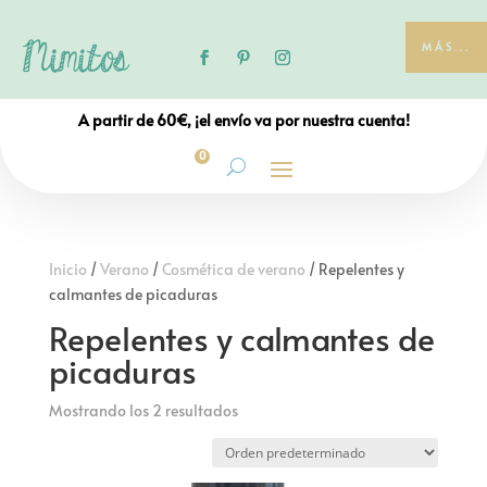
MÁS...
A partir de 60€, ¡el envío va por nuestra cuenta!
0
Inicio
/
Verano
/
Cosmética de verano
/ Repelentes y
calmantes de picaduras
Repelentes y calmantes de
picaduras
Mostrando los 2 resultados