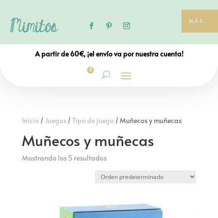
MÁS...
A partir de 60€, ¡el envío va por nuestra cuenta!
0
Inicio
/
Juegos
/
Tipo de juego
/ Muñecos y muñecas
Muñecos y muñecas
Mostrando los 5 resultados