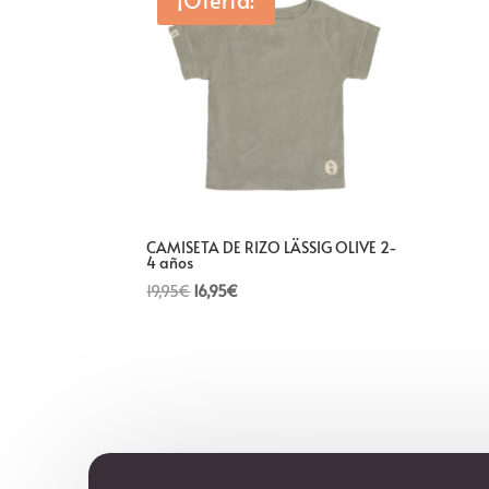
¡Oferta!
CAMISETA DE RIZO LÄSSIG OLIVE 2-
4 años
El
El
19,95
€
16,95
€
precio
precio
original
actual
era:
es:
19,95€.
16,95€.