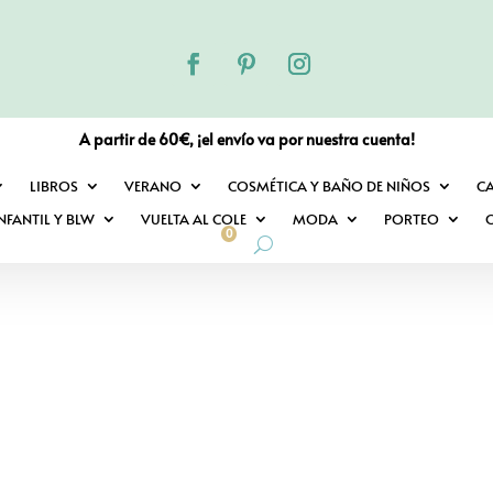
A partir de 60€, ¡el envío va por nuestra cuenta!
LIBROS
VERANO
COSMÉTICA Y BAÑO DE NIÑOS
C
NFANTIL Y BLW
VUELTA AL COLE
MODA
PORTEO
O
0