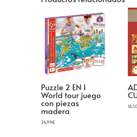
Puzzle 2 EN 1
AD
World tour juego
CU
con piezas
18,5
madera
24,99
€