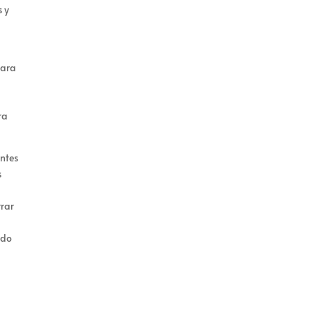
s y
para
ra
ntes
s
rar
ado