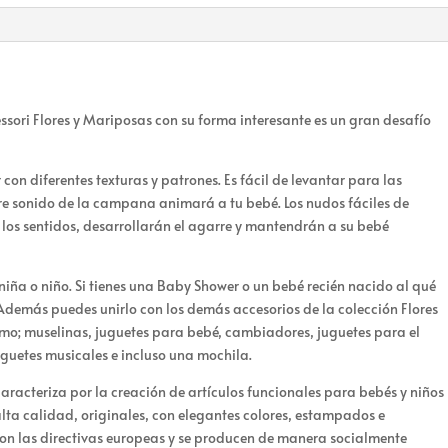
essori Flores y Mariposas con su forma interesante es un gran desafío
on diferentes texturas y patrones. Es fácil de levantar para las
e sonido de la campana animará a tu bebé. Los nudos fáciles de
 los sentidos, desarrollarán el agarre y mantendrán a su bebé
 niña o niño. Si tienes una Baby Shower o un bebé recién nacido al qué
 Además puedes unirlo con los demás accesorios de la colección Flores
mo; muselinas, juguetes para bebé, cambiadores, juguetes para el
juguetes musicales e incluso una mochila.
aracteriza por la creación de artículos funcionales para bebés y niños
ta calidad, originales, con elegantes colores, estampados e
con las directivas europeas y se producen de manera socialmente