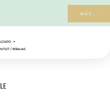
MÁS...
ALZADO
UTLET / REBAJAS
LE