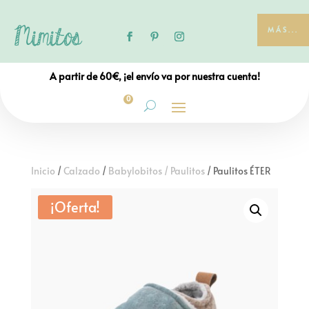
MÁS...
A partir de 60€, ¡el envío va por nuestra cuenta!
0
Inicio
/
Calzado
/
Babylobitos / Paulitos
/ Paulitos ÉTER
¡Oferta!