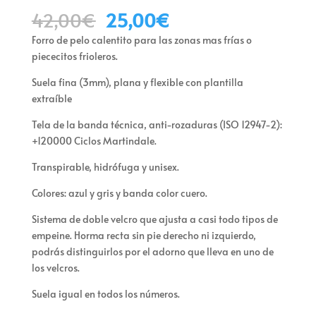
El
El
42,00
€
25,00
€
precio
precio
Forro de pelo calentito para las zonas mas frías o
original
actual
piececitos frioleros.
era:
es:
42,00€.
25,00€.
Suela fina (3mm), plana y flexible con plantilla
extraíble
Tela de la banda técnica, anti-rozaduras (ISO 12947-2):
+120000 Ciclos Martindale.
Transpirable, hidrófuga y unisex.
Colores: azul y gris y banda color cuero.
Sistema de doble velcro que ajusta a casi todo tipos de
empeine. Horma recta sin pie derecho ni izquierdo,
podrás distinguirlos por el adorno que lleva en uno de
los velcros.
Suela igual en todos los números.