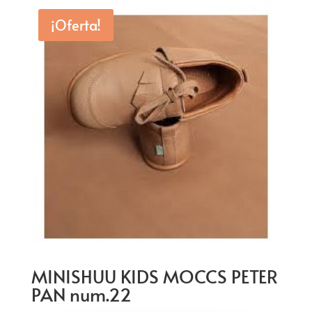
era:
es:
¡Oferta!
42,00€.
32,00€.
MINISHUU KIDS MOCCS PETER
PAN num.22