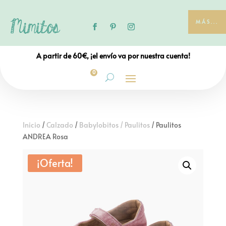
MÁS...
A partir de 60€, ¡el envío va por nuestra cuenta!
0
Inicio
/
Calzado
/
Babylobitos / Paulitos
/ Paulitos
ANDREA Rosa
¡Oferta!