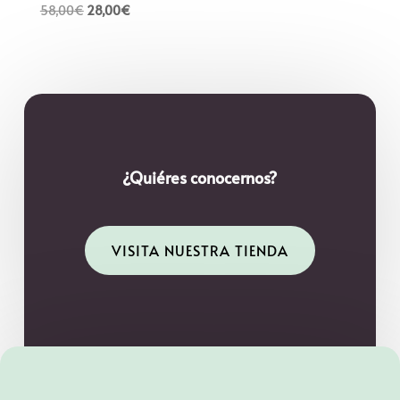
El
El
58,00
€
28,00
€
precio
precio
original
actual
era:
es:
58,00€.
28,00€.
¿Quiéres conocernos?
VISITA NUESTRA TIENDA