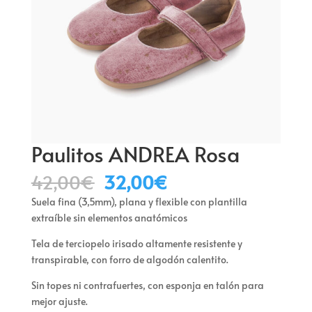
Paulitos ANDREA Rosa
El
El
42,00
€
32,00
€
precio
precio
Suela fina (3,5mm), plana y flexible con plantilla
original
actual
extraíble sin elementos anatómicos
era:
es:
42,00€.
32,00€.
Tela de terciopelo irisado altamente resistente y
transpirable, con forro de algodón calentito.
Sin topes ni contrafuertes, con esponja en talón para
mejor ajuste.