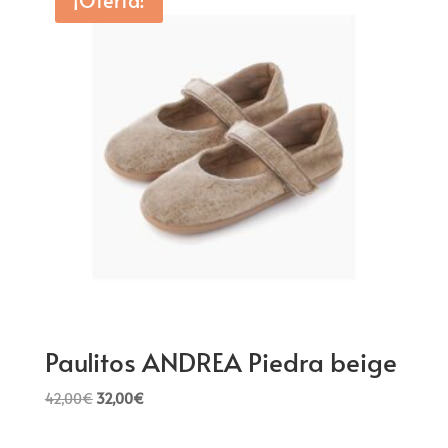
¡Oferta!
42,00€.
32,00€.
Paulitos ANDREA Piedra beige
El
El
42,00
€
32,00
€
precio
precio
original
actual