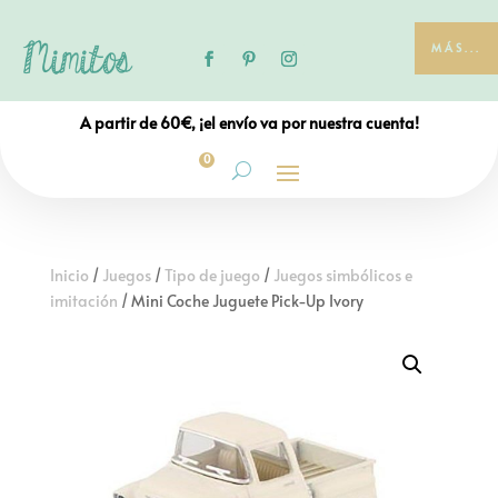
MÁS...
A partir de 60€, ¡el envío va por nuestra cuenta!
0
Inicio
/
Juegos
/
Tipo de juego
/
Juegos simbólicos e
imitación
/ Mini Coche Juguete Pick-Up Ivory