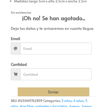
Medidas: Largo 5cm x alto 2.5cm x ancho 2.5cn
Sin existencias
¡Oh no! Se han agotado...
Deja tus datos y te avisaremos en cuanto llegue.
Email
Cantidad
Enviar
SKU:
8434149742859
Categorías:
3 años
,
4 años
,
5
años
,
Aire libre, patinetes y bicicletas
,
Juegos
,
Juegos