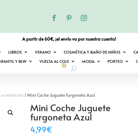
A partir de 60€, ¡el envío va por nuestra cuenta!
LIBROS
VERANO
COSMÉTICA Y BAÑO DE NIÑOS
C
NFANTIL Y BLW
VUELTA AL COLE
MODA
PORTEO
O
0
 e imitación
/ Mini Coche Juguete furgoneta Azul
Mini Coche Juguete
furgoneta Azul
4,99
€