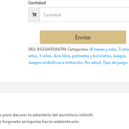
Cantidad
Enviar
SKU:
8434149386794
Categorías:
18 meses y más
,
3 año
años
,
5 años
,
Aire libre, patinetes y bicicletas
,
Juegos
,
Juegos simbólicos e imitación
,
Por edad
,
Tipo de juego
 para decorar la estantería del dormitorio infantil.
 la furgoneta se impulsa hacia adelante solo.