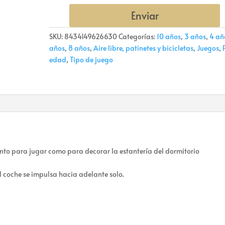
Enviar
SKU:
8434149626630
Categorías:
10 años
,
3 años
,
4 añ
años
,
8 años
,
Aire libre, patinetes y bicicletas
,
Juegos
,
edad
,
Tipo de juego
nto para jugar como para decorar la estantería del dormitorio
el coche se impulsa hacia adelante solo.