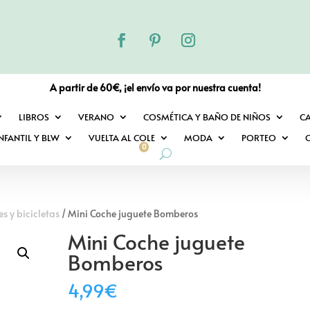
A partir de 60€, ¡el envío va por nuestra cuenta!
LIBROS
VERANO
COSMÉTICA Y BAÑO DE NIÑOS
C
NFANTIL Y BLW
VUELTA AL COLE
MODA
PORTEO
O
0
es y bicicletas
/ Mini Coche juguete Bomberos
Mini Coche juguete
Bomberos
4,99
€