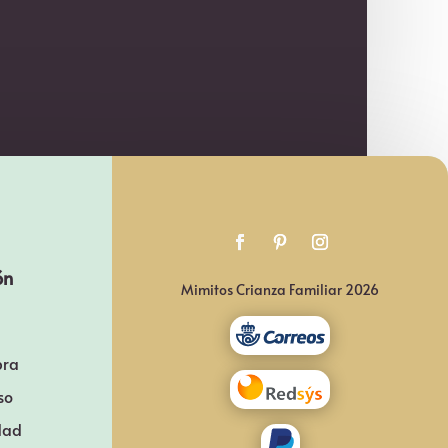
ón
Mimitos Crianza Familiar 2026
pra
so
idad