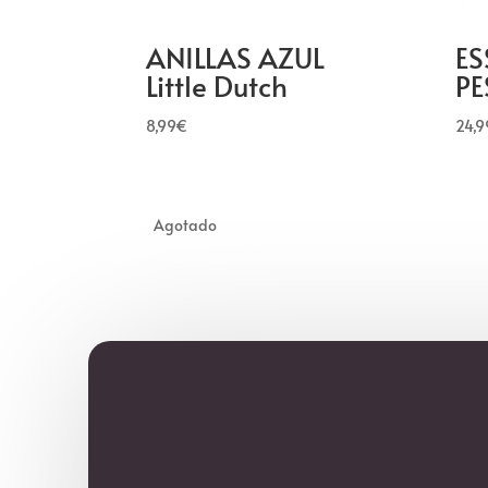
ANILLAS AZUL
ES
Little Dutch
P
8,99
€
24,9