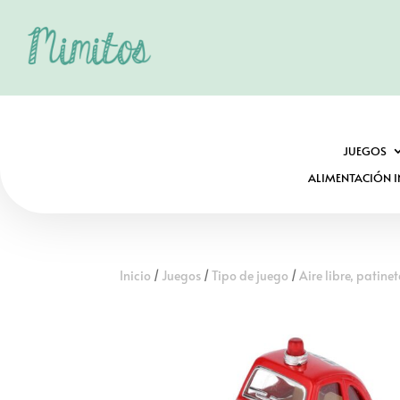
JUEGOS
ALIMENTACIÓN I
Inicio
/
Juegos
/
Tipo de juego
/
Aire libre, patinet