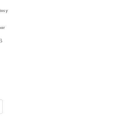
ños y
nar
).