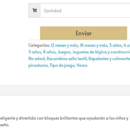
Enviar
Categorías:
12 meses y más
,
18 meses y más
,
3 años
,
4 a
5 años
,
8 años
,
Juegos
,
Juguetes de lógica y construcc
Por edad
,
Recambios sello textil
,
Repelentes y calmante
picaduras
,
Tipo de juego
,
Vasos
teligente y divertida con bloques brillantes que ayudarán a los niños y
iseño.