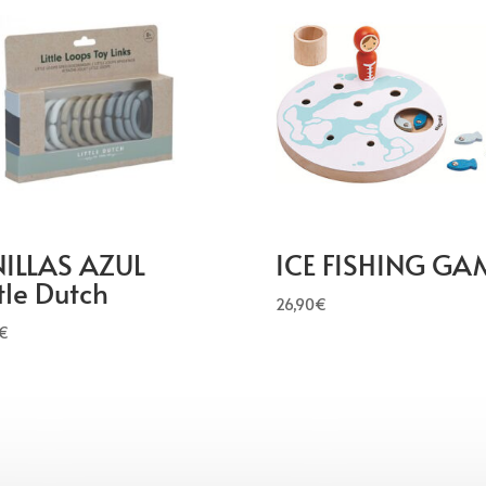
ILLAS AZUL
ICE FISHING GA
ttle Dutch
26,90
€
€