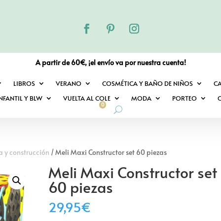
A partir de 60€, ¡el envío va por nuestra cuenta!
LIBROS
VERANO
COSMÉTICA Y BAÑO DE NIÑOS
C
NFANTIL Y BLW
VUELTA AL COLE
MODA
PORTEO
O
0
a y construcción
/ Meli Maxi Constructor set 60 piezas
Meli Maxi Constructor set
60 piezas
29,95
€