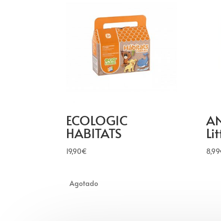
ECOLOGIC
AN
HABITATS
Li
19,90
€
8,99