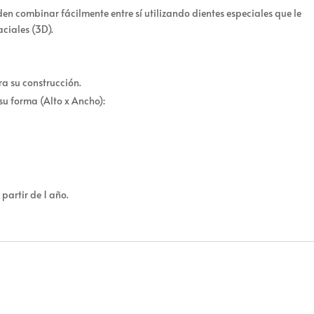
den combinar fácilmente entre sí utilizando dientes especiales que le
ciales (3D).
a su construcción.
u forma (Alto x Ancho):
artir de 1 año.