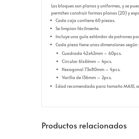
Los bloques son planos y uniformes, y se pue
permiten construir formas planas (2D) y espa
Cada caja contiene 60 piezas.
Se limpian fácilmente.
Incluye una guía estándar de patrones par
Cada pieza tiene unas dimensiones según s
Cuadrada 42x42mm – 60pcs.
Circular 61x61mm – 4pcs.
Hexagonal 73x80mm – 4pcs.
Varilla de 136mm – 2pcs.
Edad recomendada para tamaño MAXI, a p
Productos relacionados