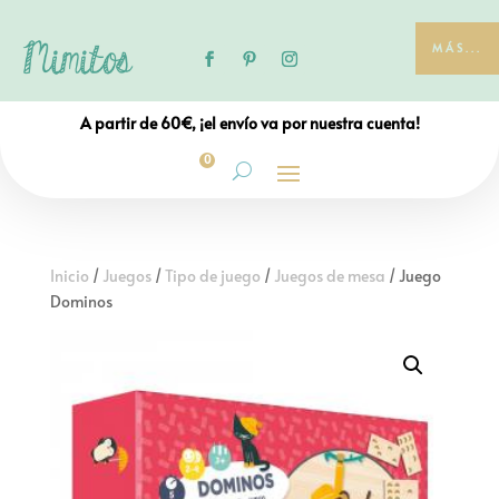
MÁS...
A partir de 60€, ¡el envío va por nuestra cuenta!
0
Inicio
/
Juegos
/
Tipo de juego
/
Juegos de mesa
/ Juego
Dominos