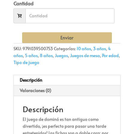
Cantidad
Enviar
SKU:
9791039500753
Categorías:
10 años
,
3 años
,
4
años
,
5 años
,
8 años
,
Juegos
,
Juegos de mesa
,
Por edad
,
Tipo de juego
Descripción
Valoraciones (0)
Descripción
El juego de dominó es tan antiguo como
divertido, ¡es perfecto para pasar una tarde
entretenidos! Las fichas son a doble cara; por