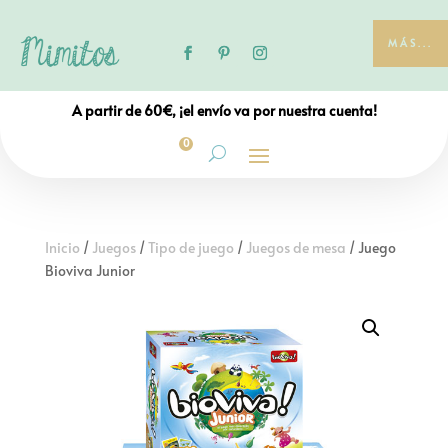
MÁS...
A partir de 60€, ¡el envío va por nuestra cuenta!
0
Inicio
/
Juegos
/
Tipo de juego
/
Juegos de mesa
/ Juego
Bioviva Junior