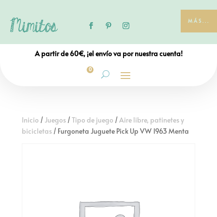
MÁS...
A partir de 60€, ¡el envío va por nuestra cuenta!
0
Inicio
/
Juegos
/
Tipo de juego
/
Aire libre, patinetes y
bicicletas
/ Furgoneta Juguete Pick Up VW 1963 Menta