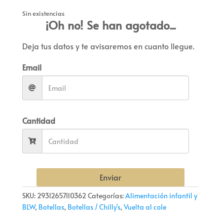
Sin existencias
¡Oh no! Se han agotado...
Deja tus datos y te avisaremos en cuanto llegue.
Email
Cantidad
Enviar
SKU:
29312657110362
Categorías:
Alimentación infantil y
BLW
,
Botellas
,
Botellas / Chilly's
,
Vuelta al cole