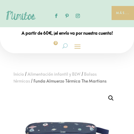
MÁS...
A partir de 60€, ¡el envío va por nuestra cuenta!
0
Inicio
/
Alimentación infantil y BLW
/
Bolsas
térmicas
/ Funda Almuerzo Térmica The Martians