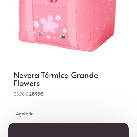
Nevera Térmica Grande
Flowers
El
El
35,90
€
28,95
€
precio
precio
original
actual
era:
es:
35,90€.
28,95€.