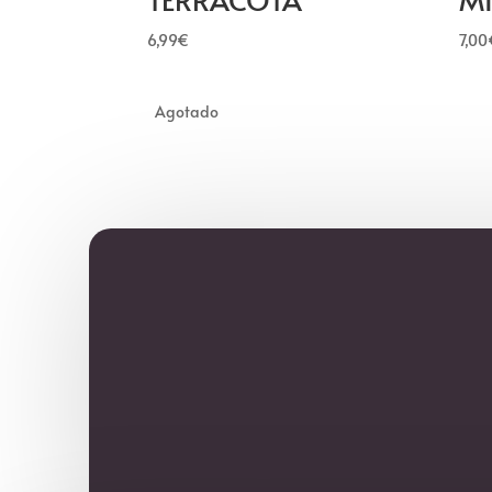
6,99
€
7,00