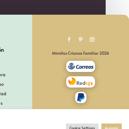
ón
Mimitos Crianza Familiar 2026
pra
so
idad
es
Cookie Settings
Aceptar