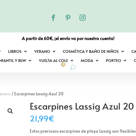
A partir de 60€, ¡el envío va por nuestra cuenta!
LIBROS
VERANO
COSMÉTICA Y BAÑO DE NIÑOS
C
NFANTIL Y BLW
VUELTA AL COLE
MODA
PORTEO
O
0
verano
/ Escarpines Lassig Azul 20
Escarpines Lassig Azul 20
21,99
€
Estos preciosos escarpines de playa Lassig son flexibles 