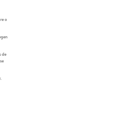
re o
egen
s de
 se
.