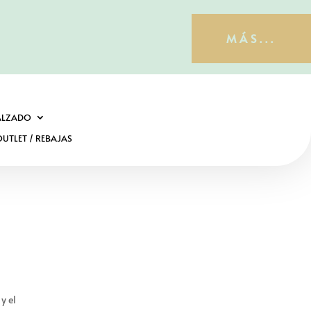
MÁS...
ALZADO
UTLET / REBAJAS
y el