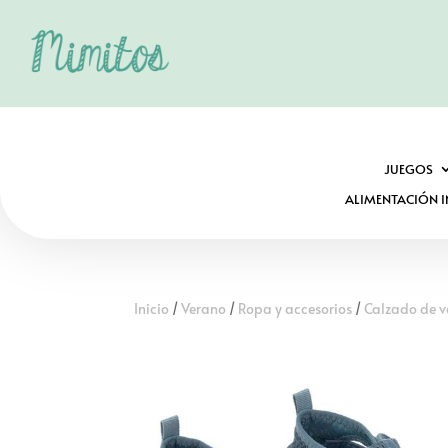
JUEGOS
ALIMENTACIÓN I
Inicio
/
Verano
/
Ropa y accesorios
/
Calzado de 