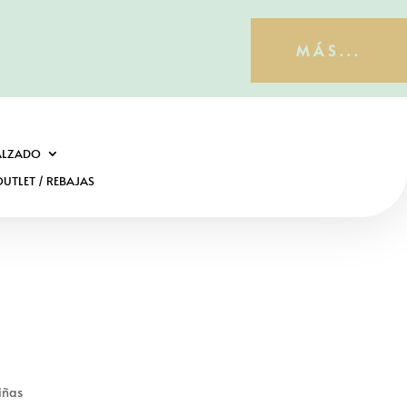
MÁS...
ALZADO
UTLET / REBAJAS
niñas