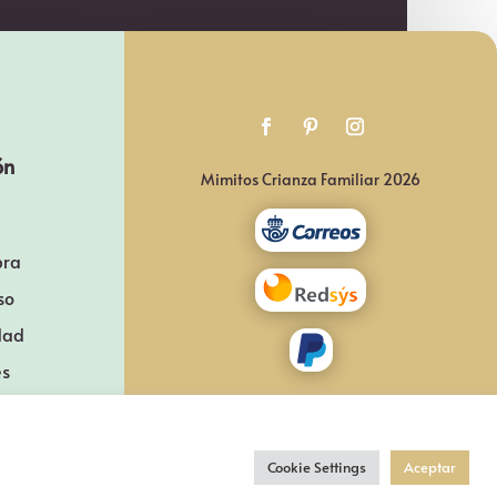
ón
Mimitos Crianza Familiar 2026
pra
so
idad
es
Cookie Settings
Aceptar