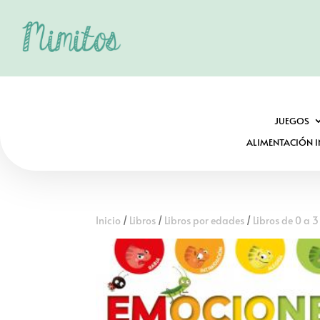
JUEGOS
ALIMENTACIÓN I
Inicio
/
Libros
/
Libros por edades
/
Libros de 0 a 