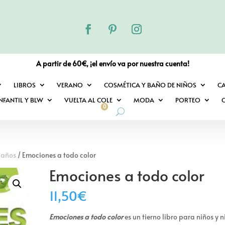
A partir de 60€, ¡el envío va por nuestra cuenta!
LIBROS
VERANO
COSMÉTICA Y BAÑO DE NIÑOS
C
NFANTIL Y BLW
VUELTA AL COLE
MODA
PORTEO
O
0
3 años
/ Emociones a todo color
Emociones a todo color
11,50
€
Emociones a todo color
es un tierno libro para niños y 