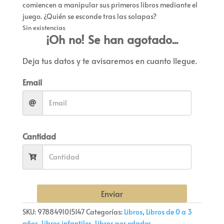
comiencen a manipular sus primeros libros mediante el
juego. ¿Quién se esconde tras las solapas?
Sin existencias
¡Oh no! Se han agotado...
Deja tus datos y te avisaremos en cuanto llegue.
Email
Cantidad
Enviar
SKU:
9788491015147
Categorías:
Libros
,
Libros de 0 a 3
años
,
Libros infantiles
,
Libros por edades