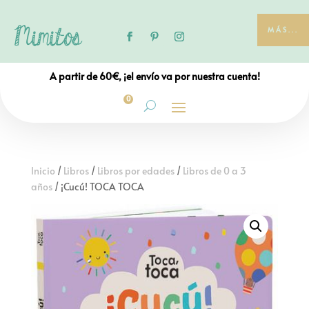
MÁS...
A partir de 60€, ¡el envío va por nuestra cuenta!
0
Inicio
/
Libros
/
Libros por edades
/
Libros de 0 a 3
años
/ ¡Cucú! TOCA TOCA