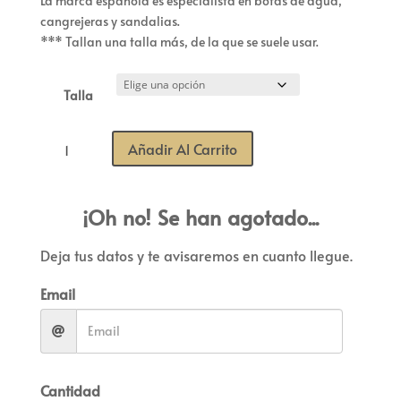
La marca española es especialista en botas de agua,
cangrejeras y sandalias.
*** Tallan una talla más, de la que se suele usar.
Talla
Cangrejeras
Añadir Al Carrito
Infantil
Igor
Velcro
¡Oh no! Se han agotado...
Clásica
Apricot
Deja tus datos y te avisaremos en cuanto llegue.
cantidad
Email
Cantidad