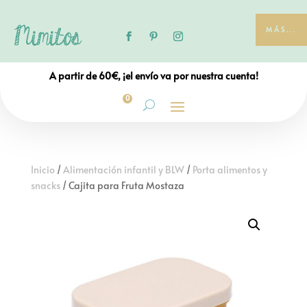
MÁS...
A partir de 60€, ¡el envío va por nuestra cuenta!
0
Inicio
/
Alimentación infantil y BLW
/
Porta alimentos y
snacks
/ Cajita para Fruta Mostaza