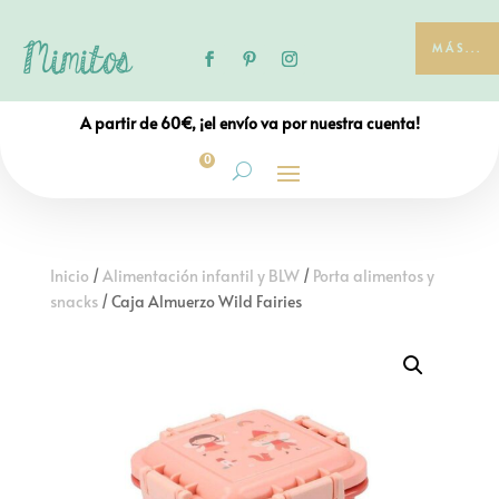
MÁS...
A partir de 60€, ¡el envío va por nuestra cuenta!
0
Inicio
/
Alimentación infantil y BLW
/
Porta alimentos y
snacks
/ Caja Almuerzo Wild Fairies