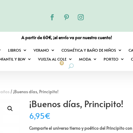
A partir de 60€, ¡el envío va por nuestra cuenta!
LIBROS
VERANO
COSMÉTICA Y BAÑO DE NIÑOS
C
NFANTIL Y BLW
VUELTA AL COLE
MODA
PORTEO
O
0
3 años
/ ¡Buenos días, Principito!
¡Buenos días, Principito!
6,95
€
Comparte el universo tierno y poético del Principito con 