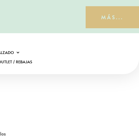
MÁS...
ALZADO
UTLET / REBAJAS
los