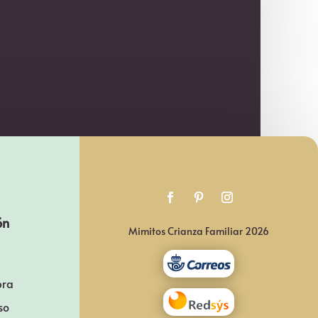
ón
Mimitos Crianza Familiar 2026
pra
so