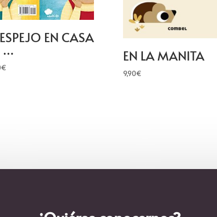
 ESPEJO EN CASA
 …
EN LA MANITA
0
€
9,90
€