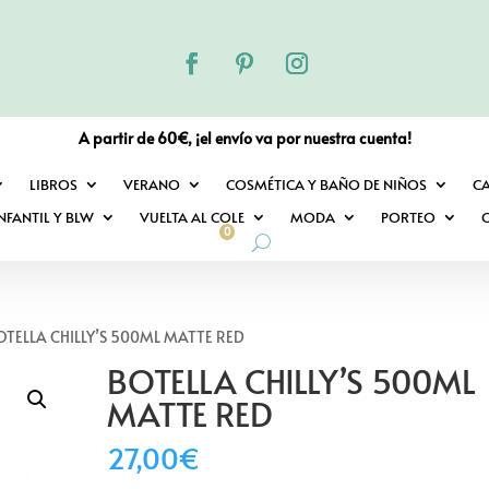
A partir de 60€, ¡el envío va por nuestra cuenta!
LIBROS
VERANO
COSMÉTICA Y BAÑO DE NIÑOS
C
NFANTIL Y BLW
VUELTA AL COLE
MODA
PORTEO
O
0
OTELLA CHILLY’S 500ML MATTE RED
BOTELLA CHILLY’S 500ML
MATTE RED
27,00
€