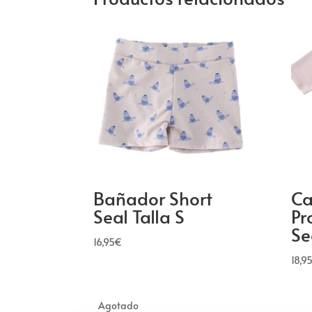
Bañador Short
Ca
Seal Talla S
Pr
Se
16,95
€
18,95