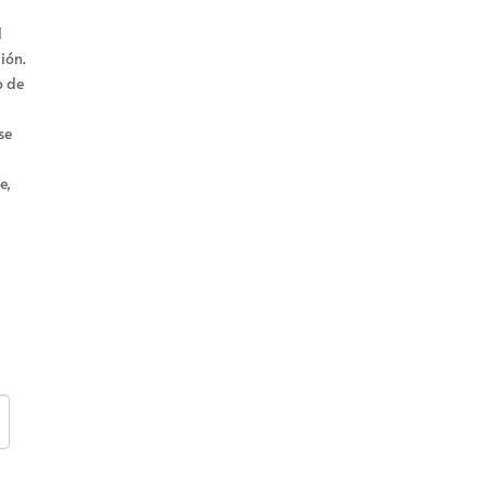
l
ión.
o de
se
e,