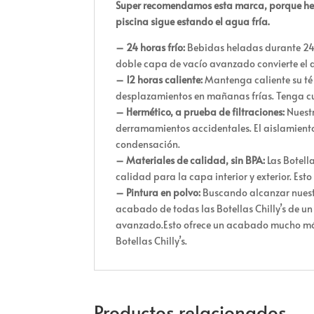
Super recomendamos esta marca, porque hemos 
piscina sigue estando el agua fría.
– 24 horas frío:
Bebidas heladas durante 24 
doble capa de vacío avanzado convierte el 
– 12 horas caliente:
Mantenga caliente su té 
desplazamientos en mañanas frías. Tenga cu
– Hermético, a prueba de filtraciones:
Nuestr
derramamientos accidentales. El aislamiento 
condensación.
– Materiales de calidad, sin BPA:
Las Botell
calidad para la capa interior y exterior. Est
– Pintura en polvo:
Buscando alcanzar nuestr
acabado de todas las Botellas Chilly’s de un 
avanzado.Esto ofrece un acabado mucho más r
Botellas Chilly’s.
Productos relacionados