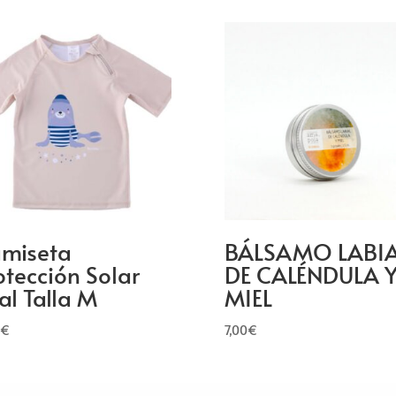
miseta
BÁLSAMO LABI
otección Solar
DE CALÉNDULA 
al Talla M
MIEL
€
7,00
€