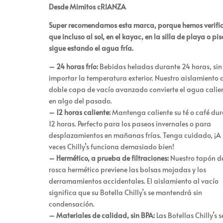
Desde Mimitos cRIANZA
Super recomendamos esta marca, porque hemos verifi
que incluso al sol, en el kayac, en la silla de playa o pi
sigue estando el agua fría.
– 24 horas frío:
Bebidas heladas durante 24 horas, sin
importar la temperatura exterior. Nuestro aislamiento 
doble capa de vacío avanzado convierte el agua calie
en algo del pasado.
– 12 horas caliente:
Mantenga caliente su té o café du
12 horas. Perfecto para los paseos invernales o para
desplazamientos en mañanas frías. Tenga cuidado, ¡A
veces Chilly’s funciona demasiado bien!
– Hermético, a prueba de filtraciones:
Nuestro tapón d
rosca hermético previene las bolsas mojadas y los
derramamientos accidentales. El aislamiento al vacío
significa que su Botella Chilly’s se mantendrá sin
condensación.
– Materiales de calidad, sin BPA:
Las Botellas Chilly’s s