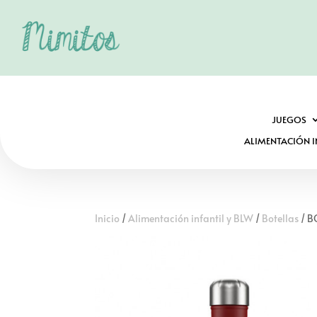
JUEGOS
ALIMENTACIÓN I
Inicio
/
Alimentación infantil y BLW
/
Botellas
/ B