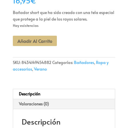
16,95
€
Bañador short que ha sido creado con una tela especial
que protege a la piel de los rayos solares.
Hay existencias
Bañador
Añadir Al Carrito
Short
Seal
Talla
SKU:
8434149454882
Categorías:
Bañadores
,
Ropa y
S
accesorios
,
Verano
cantidad
Descripción
Valoraciones (0)
Descripción