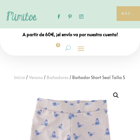
MÁS...
A partir de 60€, ¡el envío va por nuestra cuenta!
0
Inicio
/
Verano
/
Bañadores
/ Bañador Short Seal Talla S