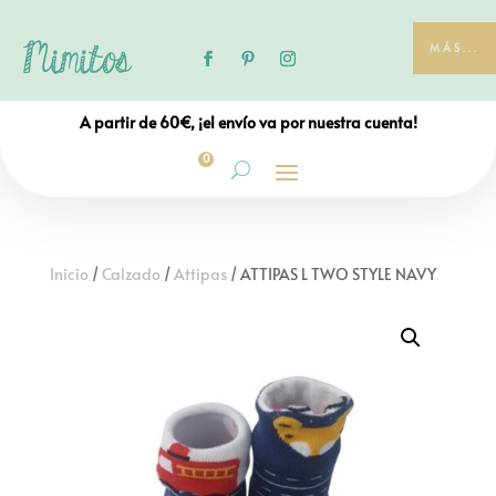
MÁS...
A partir de 60€, ¡el envío va por nuestra cuenta!
0
Inicio
/
Calzado
/
Attipas
/ ATTIPAS L TWO STYLE NAVY