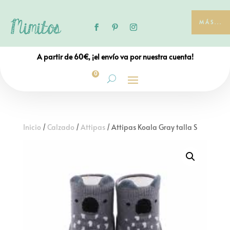
MÁS...
A partir de 60€, ¡el envío va por nuestra cuenta!
0
Inicio
/
Calzado
/
Attipas
/ Attipas Koala Gray talla S