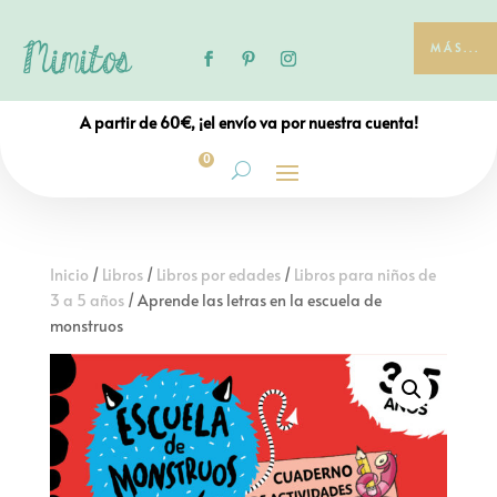
MÁS...
A partir de 60€, ¡el envío va por nuestra cuenta!
0
Inicio
/
Libros
/
Libros por edades
/
Libros para niños de
3 a 5 años
/ Aprende las letras en la escuela de
monstruos