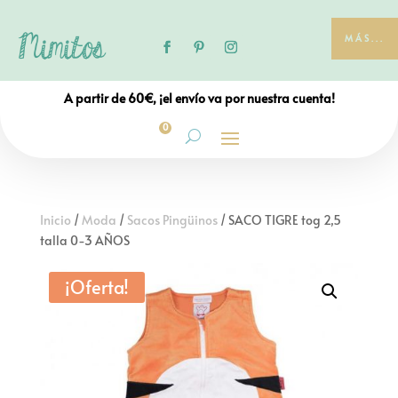
MÁS...
A partir de 60€, ¡el envío va por nuestra cuenta!
0
Inicio
/
Moda
/
Sacos Pingüinos
/ SACO TIGRE tog 2,5
talla 0-3 AÑOS
¡Oferta!