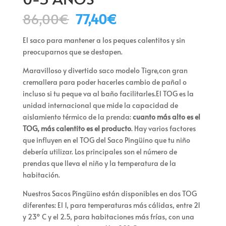
El
El
86,00
€
77,40
€
precio
precio
original
actual
El saco para mantener a los peques calentitos y sin
era:
es:
preocuparnos que se destapen.
86,00€.
77,40€.
Maravilloso y divertido saco modelo Tigre,con gran
cremallera para poder hacerles cambio de pañal o
incluso si tu peque va al baño facilitarles.El TOG es la
unidad internacional que mide la capacidad de
aislamiento térmico de la prenda:
cuanto más alto es el
TOG, más calentito es el producto
. Hay varios factores
que influyen en el TOG del Saco Pingüino que tu niño
debería utilizar. Los principales son el número de
prendas que lleva el niño y la temperatura de la
habitación.
Nuestros Sacos Pingüino están disponibles en dos TOG
diferentes: El 1, para temperaturas más cálidas, entre 21
y 23º C y el 2.5, para habitaciones más frías, con una