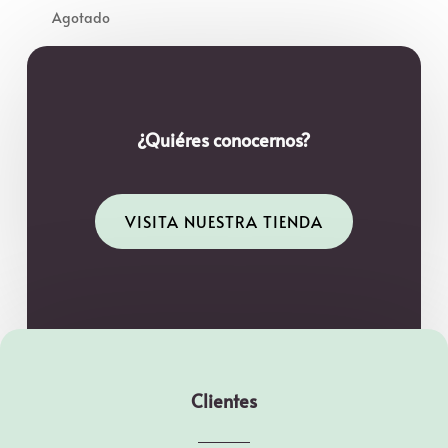
era:
es:
35,90€.
28,95€.
¿Quiéres conocernos?
VISITA NUESTRA TIENDA
Clientes