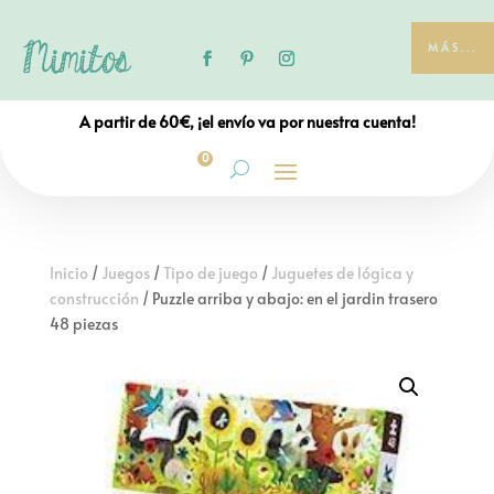
MÁS...
A partir de 60€, ¡el envío va por nuestra cuenta!
0
Inicio
/
Juegos
/
Tipo de juego
/
Juguetes de lógica y
construcción
/ Puzzle arriba y abajo: en el jardin trasero
48 piezas