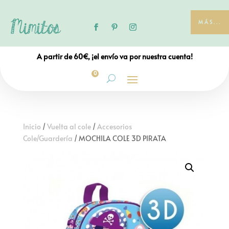
MÁS...
A partir de 60€, ¡el envío va por nuestra cuenta!
0
Inicio
/
Vuelta al cole
/
Accesorios
Cole/Guardería
/ MOCHILA COLE 3D PIRATA