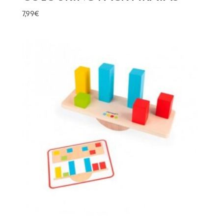
7,99
€