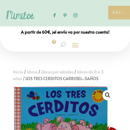
MÁS...
A partir de 60€, ¡el envío va por nuestra cuenta!
0
Inicio
/
Libros
/
Libros por edades
/
Libros de 0 a 3
años
/ LOS TRES CERDITOS CARRUSEL–3AÑOS