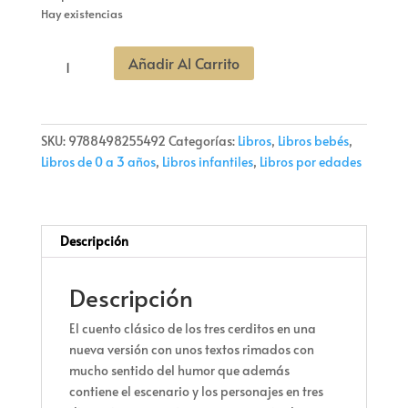
Hay existencias
LOS
Añadir Al Carrito
TRES
CERDITOS
CARRUSEL-
-3AÑOS
SKU:
9788498255492
Categorías:
Libros
,
Libros bebés
,
cantidad
Libros de 0 a 3 años
,
Libros infantiles
,
Libros por edades
Descripción
Descripción
El cuento clásico de los tres cerditos en una
nueva versión con unos textos rimados con
mucho sentido del humor que además
contiene el escenario y los personajes en tres