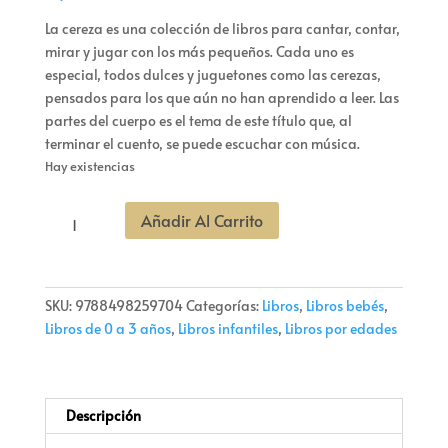
La cereza es una colección de libros para cantar, contar,
mirar y jugar con los más pequeños. Cada uno es
especial, todos dulces y juguetones como las cerezas,
pensados para los que aún no han aprendido a leer. Las
partes del cuerpo es el tema de este título que, al
terminar el cuento, se puede escuchar con música.
Hay existencias
¿LE
Añadir Al Carrito
PONDREMOS
UN
BIGOTE?
cantidad
SKU:
9788498259704
Categorías:
Libros
,
Libros bebés
,
Libros de 0 a 3 años
,
Libros infantiles
,
Libros por edades
Descripción