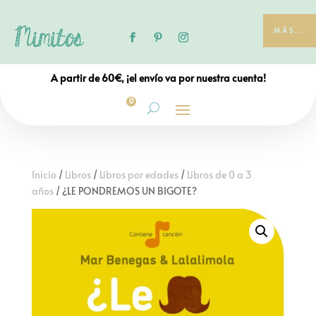
MÁS...
A partir de 60€, ¡el envío va por nuestra cuenta!
0
Inicio
/
Libros
/
Libros por edades
/
Libros de 0 a 3
años
/ ¿LE PONDREMOS UN BIGOTE?