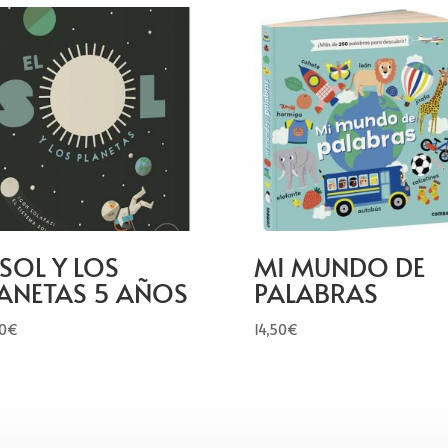
 SOL Y LOS
MI MUNDO DE
ANETAS 5 AÑOS
PALABRAS
0
€
14,50
€