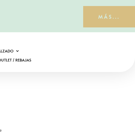
MÁS...
ALZADO
UTLET / REBAJAS
E
e