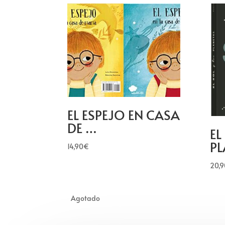
EL ESPEJO EN CASA
DE …
EL
PL
14,90
€
20,9