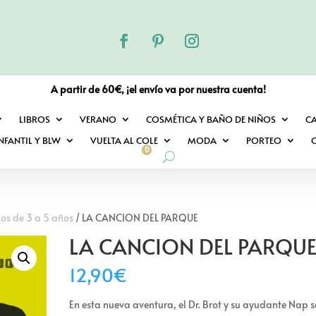
A partir de 60€, ¡el envío va por nuestra cuenta!
LIBROS
VERANO
COSMÉTICA Y BAÑO DE NIÑOS
C
NFANTIL Y BLW
VUELTA AL COLE
MODA
PORTEO
O
0
ños de 3 a 5 años
/ LA CANCION DEL PARQUE
LA CANCION DEL PARQU
12,90
€
En esta nueva aventura, el Dr. Brot y su ayudante Nap s