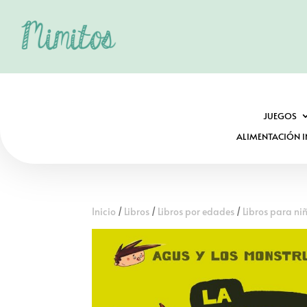
JUEGOS
ALIMENTACIÓN I
Inicio
/
Libros
/
Libros por edades
/
Libros para ni