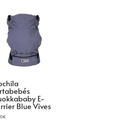
chila
rtabebés
okkababy E-
rrier Blue Vives
90
€