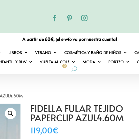
A partir de 60€, ¡el envío va por nuestra cuenta!
LIBROS
VERANO
COSMÉTICA Y BAÑO DE NIÑOS
C
NFANTIL Y BLW
VUELTA AL COLE
MODA
PORTEO
O
0
P AZUL4.60M
FIDELLA FULAR TEJIDO
PAPERCLIP AZUL4.60M
119,00
€