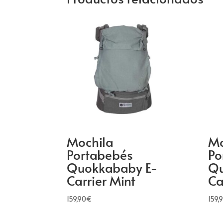
Mochila
Mo
Portabebés
Po
Quokkababy E-
Qu
Carrier Mint
Ca
159,90
€
159,