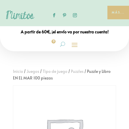
MÁS...
A partir de 60€, ¡el envío va por nuestra cuenta!
0
Inicio
/
Juegos
/
Tipo de juego
/
Puzzles
/ Puzzle y Libro
EN EL MAR 100 piezas