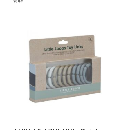
7,99
€