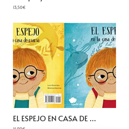
13,50
€
EL ESPEJO EN CASA DE …
14,90
€