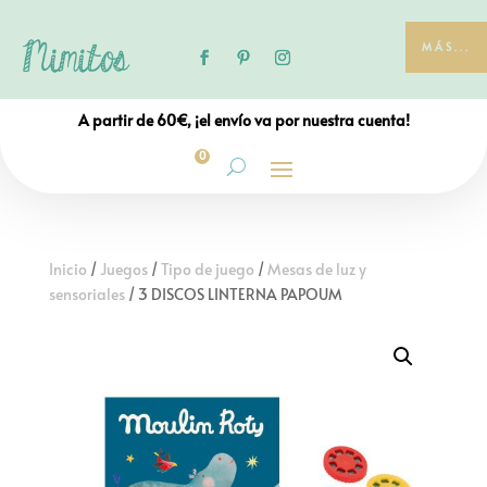
MÁS...
A partir de 60€, ¡el envío va por nuestra cuenta!
0
Inicio
/
Juegos
/
Tipo de juego
/
Mesas de luz y
sensoriales
/ 3 DISCOS LINTERNA PAPOUM